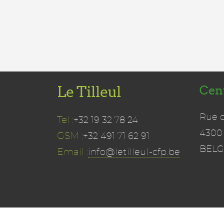
Le Tilleul
Cen
Rue 
Tel :
+32 19 32 78 24
4300
GSM :
+32 491 71 62 91
BELG
Email :
info@letilleul-cfp.be