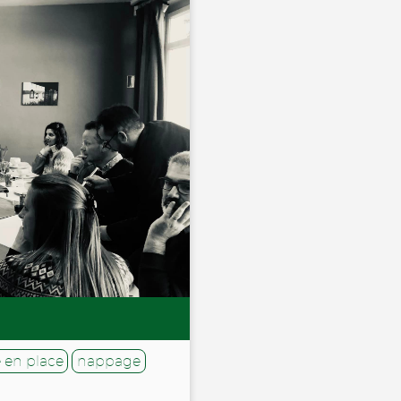
 en place
nappage