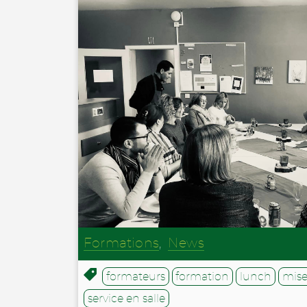
Formations
,
News
formateurs
formation
lunch
mise
service en salle