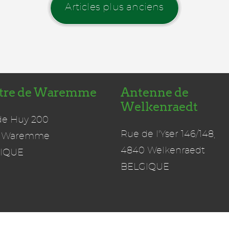
Articles plus anciens
tre de Waremme
Antenne de
Welkenraedt
de Huy 200
Rue de l'Yser 146/148,
 Waremme
4840 Welkenraedt
IQUE
BELGIQUE