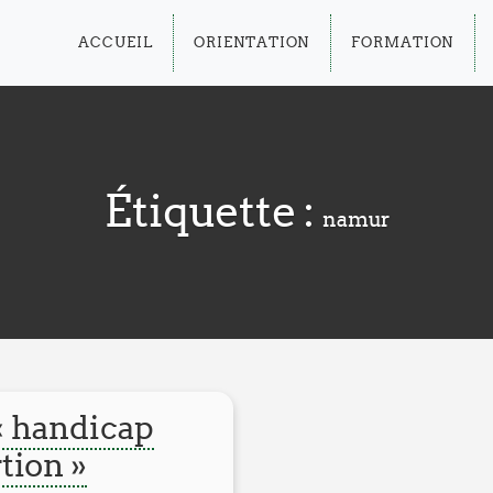
ACCUEIL
ORIENTATION
FORMATION
Étiquette :
namur
« handicap
tion »