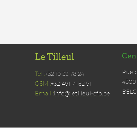
Le Tilleul
Cen
Rue 
Tel :
+32 19 32 78 24
4300
GSM :
+32 491 71 62 91
BELG
Email :
info@letilleul-cfp.be