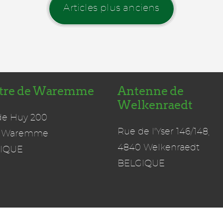
Articles plus anciens
tre de Waremme
Antenne de
Welkenraedt
de Huy 200
Rue de l'Yser 146/148,
 Waremme
4840 Welkenraedt
IQUE
BELGIQUE