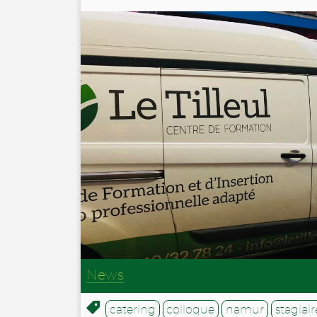
News
catering
colloque
namur
stagiair