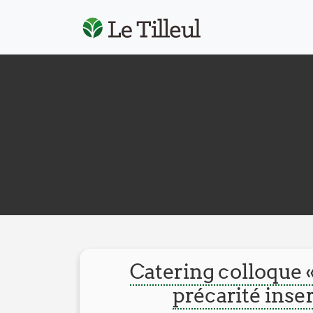
Catering colloque 
précarité inser