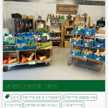
Le petit marché
,
News
bio
Ferme de la chapelle
Ferme destexhe
marché
partenaires locaux
Waremme