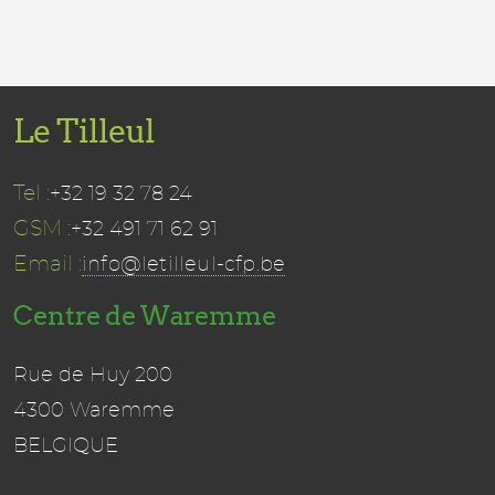
Le Tilleul
Tel :
+32 19 32 78 24
GSM :
+32 491 71 62 91
Email :
info@letilleul-cfp.be
Centre de Waremme
Rue de Huy 200
4300 Waremme
BELGIQUE