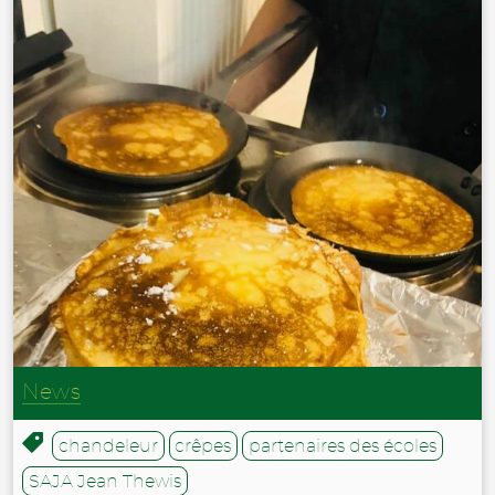
News
chandeleur
crêpes
partenaires des écoles
SAJA Jean Thewis