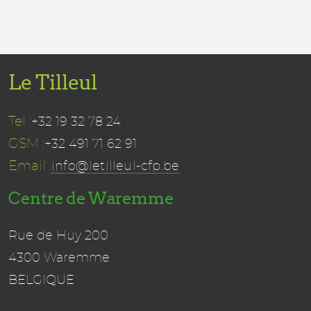
Le Tilleul
Tel :
+32 19 32 78 24
GSM :
+32 491 71 62 91
Email :
info@letilleul-cfp.be
Centre de Waremme
Rue de Huy 200
4300 Waremme
BELGIQUE